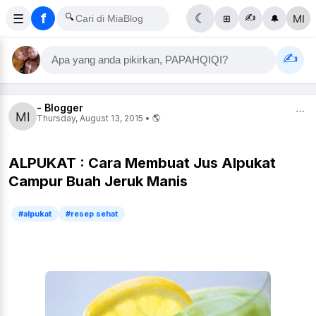
f
☰
🔍
☾
✍️
⊞
🔔
✍️
Apa yang anda pikirkan, PAPAHQIQI?
- Blogger
⋯
Thursday, August 13, 2015 • 🌎
ALPUKAT : Cara Membuat Jus Alpukat
Campur Buah Jeruk Manis
#alpukat
#resep sehat