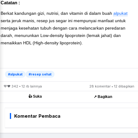
Catatan :
Berkat kandungan gizi, nutrisi, dan vitamin di dalam buah
alpukat
serta jeruk manis, resep jus segar ini mempunyai manfaat untuk
menjaga kesehatan tubuh dengan cara melancarkan peredaran
darah, menurunkan Low-density lipoprotein (lemak jahat) dan
menaikkan HDL (High-density lipoprotein).
#alpukat
#resep sehat
💙❤️ 342 • 12 rb lainnya
28 komentar • 12 dibagikan
👍 Suka
↗️ Bagikan
Komentar Pembaca