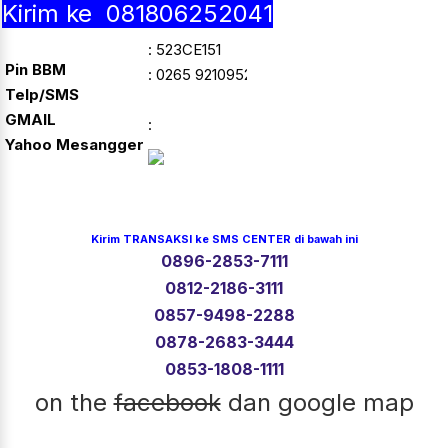
Kirim ke 081806252041
: 523CE151
Pin BBM
: 0265 9210952
Telp/SMS
GMAIL
:
Yahoo Mesangger
Kirim TRANSAKSI ke SMS CENTER di bawah ini
0896-2853-7111
0812-2186-3111
0857-9498-2288
0878-2683-3444
0853-1808-1111
on the
facebook
dan google map