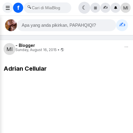
f
☰
🔍
☾
✍️
⊞
🔔
✍️
Apa yang anda pikirkan, PAPAHQIQI?
- Blogger
⋯
Sunday, August 16, 2015 • 🌎
Adrian Cellular