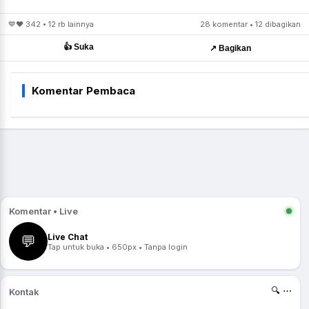
💙❤️ 342 • 12 rb lainnya
28 komentar • 12 dibagikan
👍 Suka
↗️ Bagikan
Komentar Pembaca
Komentar • Live
Live Chat
💬
Tap untuk buka • 650px • Tanpa login
🔍 ⋯
Kontak