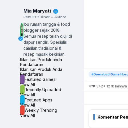
Mia Maryati
✓
Penulis Kuliner • Author
Ibu rumah tangga & food
blogger sejak 2018.
Semua resep telah diuji di
✓
dapur sendiri.
Spesialis
camilan tradisional &
resep masak kekinian.
Iklan kan Produk anda
Pendaftaran
Iklan kan Produk Anda
Pendaftaran
#Download Game Horo
Featured Games
View All
💙❤️ 342 • 12 rb lainnya
Recently Uploaded
View All
Featured Apps
View All
Weekly Trending
View All
Komentar Pem