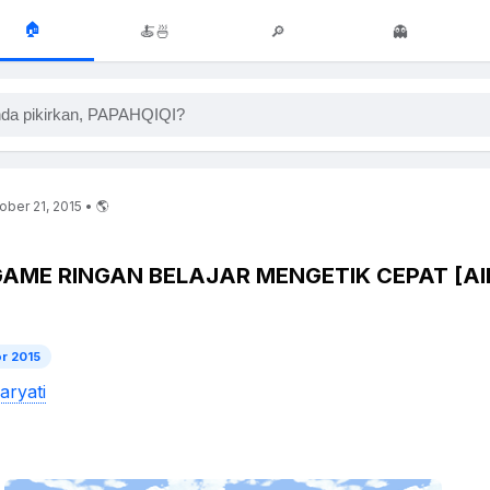
🏠
🍝🍜
🔎
👻
da pikirkan, PAPAHQIQI?
ber 21, 2015 • 🌎
ME RINGAN BELAJAR MENGETIK CEPAT [AI
r 2015
aryati