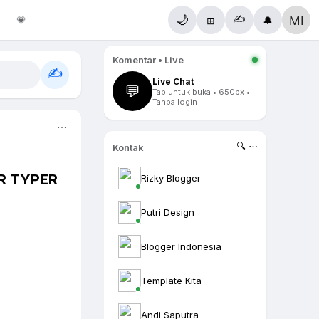
✍️
🌙
💗
⊞
🔔
Komentar • Live
✍️
Live Chat
💬
Tap untuk buka • 650px •
Tanpa login
⋯
🔍 ⋯
Kontak
R TYPER
Rizky Blogger
Putri Design
Blogger Indonesia
Template Kita
Andi Saputra