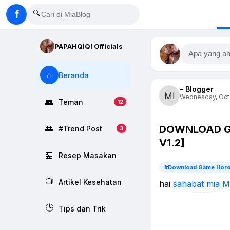
f
🔍
PAPAHQIQI Officials
Apa yang an
⌂
Beranda
- Blogger
Wednesday, Octo
👥
Teman
12
DOWNLOAD GA
👥
#Trend Post
3
V1.2]
🏪
Resep Masakan
#Download Game Horo
📺
Artikel Kesehatan
hai
sahabat
mia M
🕒
Tips dan Trik