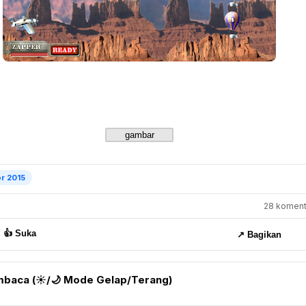
r 2015
28 komenta
👍 Suka
↗️ Bagikan
baca (☀️/🌙 Mode Gelap/Terang)