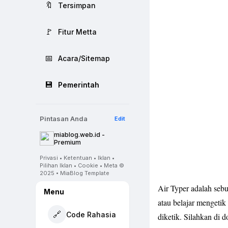
🔖
Tersimpan
🚩
Fitur Metta
📅
Acara/Sitemap
💾
Pemerintah
Pintasan Anda
Edit
miablog.web.id -
Premium
Privasi • Ketentuan • Iklan •
Pilihan Iklan • Cookie • Meta ©
2025 • MiaBlog Template
Air Typer adalah seb
Menu
atau belajar mengetik
🔗
Code Rahasia
diketik. Silahkan di 