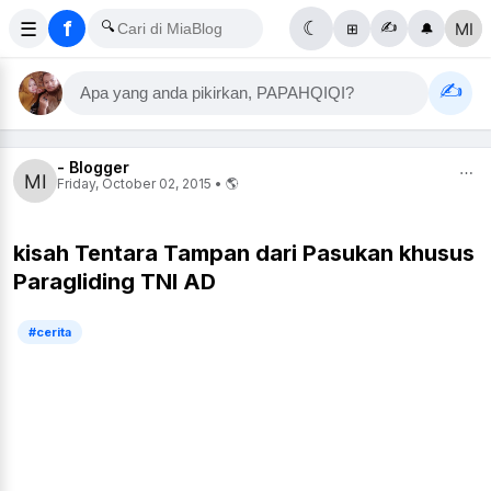
f
☰
🔍
☾
✍️
⊞
🔔
✍️
Apa yang anda pikirkan, PAPAHQIQI?
- Blogger
⋯
Friday, October 02, 2015 • 🌎
kisah Tentara Tampan dari Pasukan khusus
Paragliding TNI AD
#cerita