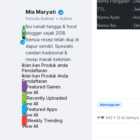
Nama Panggilan : Di
TTL : Jakarta,
Mia Maryati
✓
Nama Ayah : Ariaw
Penulis Kuliner • Author
Nama Ibu : Dewi P
Ibu rumah tangga & food
blogger sejak 2018.
Semua resep telah diuji di
✓
dapur sendiri.
Spesialis
camilan tradisional &
resep masak kekinian.
Iklan kan Produk anda
Pendaftaran
Iklan kan Produk Anda
Pendaftaran
Featured Games
View All
Recently Uploaded
View All
#instagram
Featured Apps
View All
💙❤️ 342 • 12 rb lainnya
Weekly Trending
View All