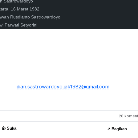
an Sastrowardoyo
 16 Maret 1982
an Rusdianto Sastrowardoyo
arwati Setyorini
dian.sastrowardoyo.jak1982@gmail.com
28 komenta
👍 Suka
↗️ Bagikan