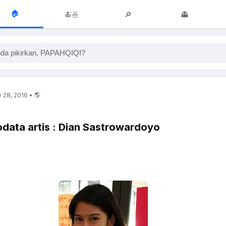
🏠
🍝🍜
🔎
👻
da pikirkan, PAPAHQIQI?
 28, 2016 • 🌎
iodata artis : Dian Sastrowardoyo