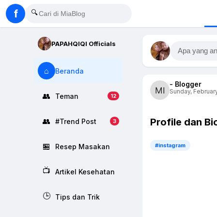
f
🔍
PAPAHQIQI Officials
Apa yang an
⌂
Beranda
- Blogger
Sunday, February
👥
Teman
12
Profile dan B
👥
#Trend Post
3
🏪
#instagram
Resep Masakan
📺
Artikel Kesehatan
🕒
Tips dan Trik