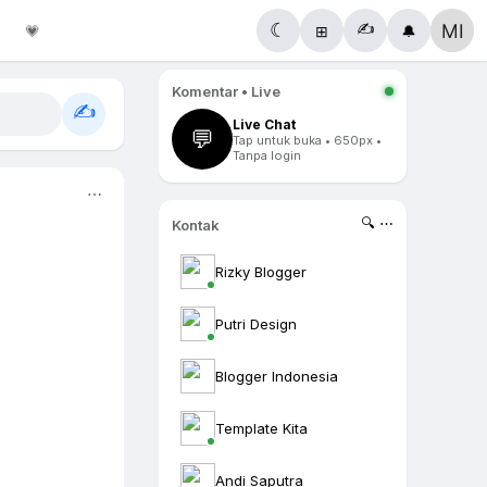
✍️
☾
💗
⊞
🔔
Komentar • Live
✍️
Live Chat
💬
Tap untuk buka • 650px •
Tanpa login
⋯
🔍 ⋯
Kontak
Rizky Blogger
Putri Design
Blogger Indonesia
Template Kita
Andi Saputra