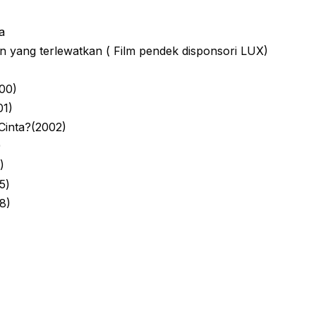
a
 yang terlewatkan ( Film pendek disponsori LUX)
00)
01)
inta?(2002)
)
)
5)
8)