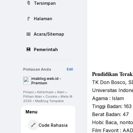
🔖
Tersimpan
🚩
Halaman
📅
Acara/Sitemap
💾
Pemerintah
Pintasan Anda
Edit
Pendidikan Terak
miablog.web.id -
TK Don Bosco, SD 
Premium
Universitas Indon
Privasi • Ketentuan • Iklan •
Pilihan Iklan • Cookie • Meta ©
Agama : Islam
2025 • MiaBlog Template
Tinggi Badan: 163
Menu
Berat Badan: 47
Hobi: Baca, nonto
🔗
Code Rahasia
Film Favorit : AAD