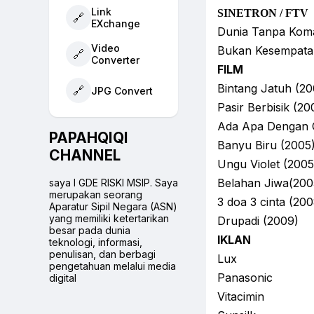
Link
SINETRON / FTV
🔗
EXchange
Dunia Tanpa Kom
Video
Bukan Kesempatan
🔗
Converter
FILM
Bintang Jatuh (20
🔗
JPG Convert
Pasir Berbisik (20
Ada Apa Dengan C
PAPAHQIQI
Banyu Biru (2005
CHANNEL
Ungu Violet (2005
Belahan Jiwa(200
saya I GDE RISKI MSIP. Saya
merupakan seorang
3 doa 3 cinta (200
Aparatur Sipil Negara (ASN)
yang memiliki ketertarikan
Drupadi (2009)
besar pada dunia
IKLAN
teknologi, informasi,
penulisan, dan berbagi
Lux
pengetahuan melalui media
Panasonic
digital
Vitacimin