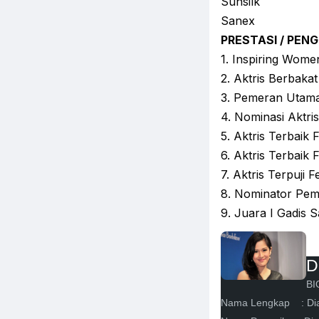
Sunsilk
Sanex
PRESTASI / PE
1. Inspiring Wome
2. Aktris Berbakat
3. Pemeran Utama 
4. Nominasi Aktris
5. Aktris Terbaik 
6. Aktris Terbaik 
7. Aktris Terpuji 
8. Nominator Pem
9. Juara I Gadis 
D
BI
Nama Lengkap : Dia