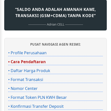
“SALDO ANDA ADALAH AMANAH KAMI,
TRANSAKSI (GSM+CDMA) TANPA KODE”
------------------ Adrian CELL ------------------
PUSAT NAVIGASI AGEN RESMI:
• Profile Perusahaan
• Cara Pendaftaran
• Daftar Harga Produk
• Format Transaksi
• Nomor Center
• Format Token PLN KWH Besar
• Konfirmasi Transfer Deposit