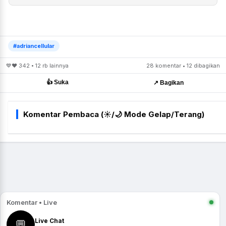
#adriancellular
💙❤️ 342 • 12 rb lainnya
28 komentar • 12 dibagikan
👍 Suka
↗️ Bagikan
Komentar Pembaca (☀️/🌙 Mode Gelap/Terang)
Komentar • Live
Live Chat
💬