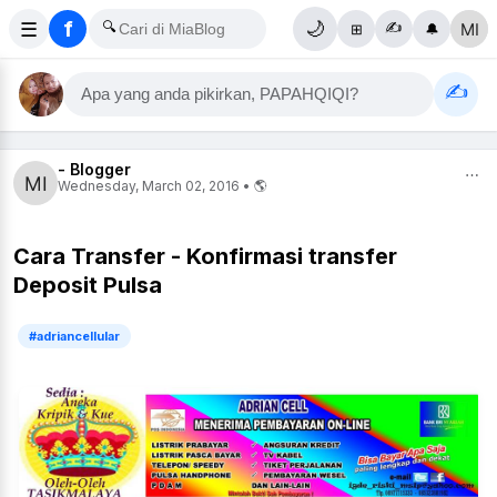
f
☰
🔍
🌙
✍️
⊞
🔔
✍️
Apa yang anda pikirkan, PAPAHQIQI?
- Blogger
⋯
Wednesday, March 02, 2016 • 🌎
Cara Transfer - Konfirmasi transfer
Deposit Pulsa
#adriancellular