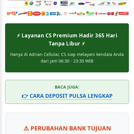
⚡️ Layanan CS Premium Hadir 365 Hari
Tanpa Libur ⚡️
Hanya di Adrian Cellular, CS siap melayani kendala Anda
dari jam 06:30 - 23:30 WIB
BACA JUGA:
👉 CARA DEPOSIT PULSA LENGKAP
⚠️ PERUBAHAN BANK TUJUAN