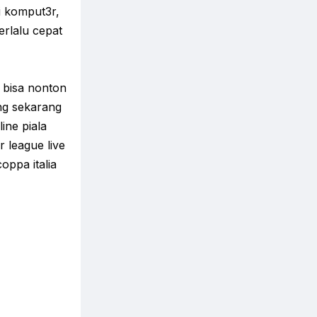
i komput3r,
erlalu cepat
 bisa nonton
ang sekarang
ine piala
r league live
coppa italia