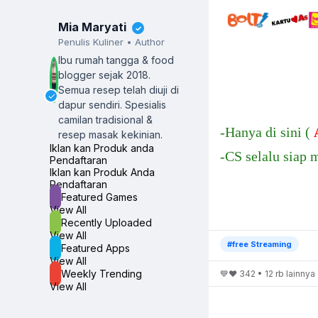
Mia Maryati
✓
Penulis Kuliner • Author
Ibu rumah tangga & food
blogger sejak 2018.
Semua resep telah diuji di
✓
dapur sendiri.
Spesialis
camilan tradisional &
-Hanya di sini (
resep masak kekinian.
Iklan kan Produk anda
-CS selalu siap 
Pendaftaran
Iklan kan Produk Anda
Pendaftaran
Featured Games
View All
Recently Uploaded
View All
#free Streaming
Featured Apps
View All
Weekly Trending
💙❤️ 342 • 12 rb lainnya
View All