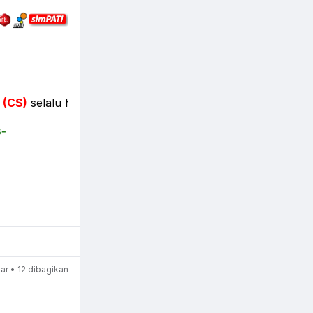
)
selalu hadir 365 Hari, Jam 6:30WIB-23:30WIB
s-
r • 12 dibagikan