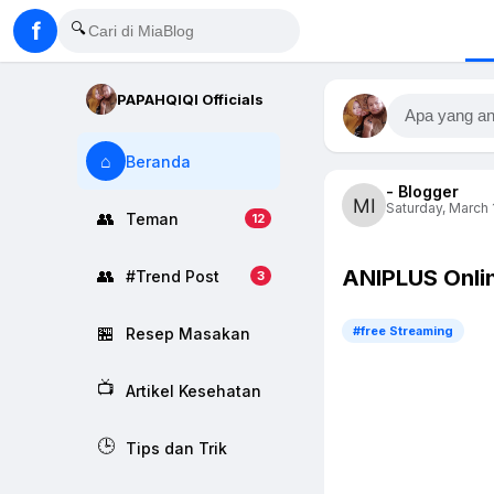
f
🔍
PAPAHQIQI Officials
Apa yang an
⌂
Beranda
- Blogger
Saturday, March 
👥
Teman
12
ANIPLUS Onli
👥
#Trend Post
3
🏪
#free Streaming
Resep Masakan
📺
Artikel Kesehatan
🕒
Tips dan Trik