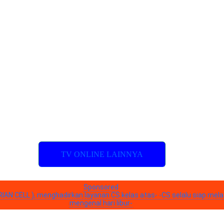
TV ONLINE LAINNYA
Sponsored
DRIAN CELL ), menghadirkan layanan CS kelas atas- -CS selalu siap me
mengenal hari libur-