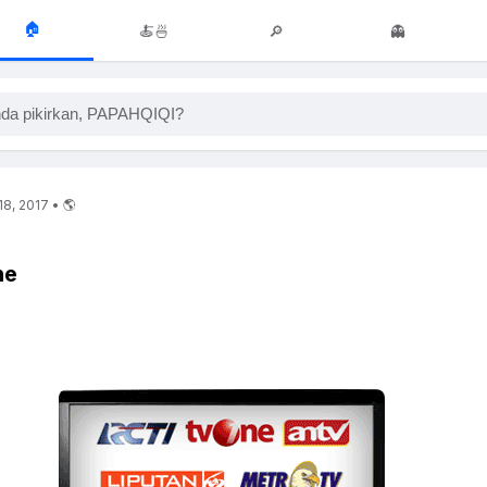
🏠
🍝🍜
🔎
👻
da pikirkan, PAPAHQIQI?
18, 2017 • 🌎
ne