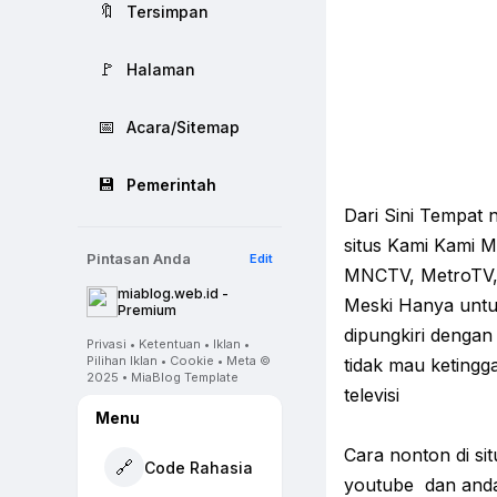
🔖
Tersimpan
🚩
Halaman
📅
Acara/Sitemap
💾
Pemerintah
Dari Sini Tempat 
situs Kami Kami M
Pintasan Anda
Edit
MNCTV, MetroTV, 
miablog.web.id -
Meski Hanya untuk
Premium
dipungkiri dengan
Privasi • Ketentuan • Iklan •
Pilihan Iklan • Cookie • Meta ©
tidak mau ketingga
2025 • MiaBlog Template
televisi
Menu
Cara nonton di si
🔗
Code Rahasia
youtube dan anda 