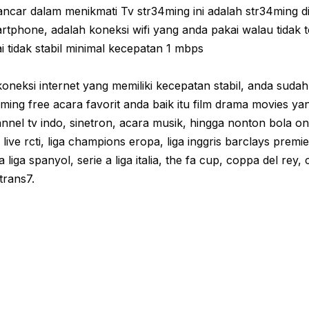
lancar dalam menikmati Tv str34ming ini adalah str34ming d
artphone, adalah koneksi wifi yang anda pakai walau tidak t
i tidak stabil minimal kecepatan 1 mbps
neksi internet yang memiliki kecepatan stabil, anda sudah
eaming free acara favorit anda baik itu film drama movies y
annel tv indo, sinetron, acara musik, hingga nonton bola onl
live rcti, liga champions eropa, liga inggris barclays premie
la liga spanyol, serie a liga italia, the fa cup, coppa del rey, 
trans7.