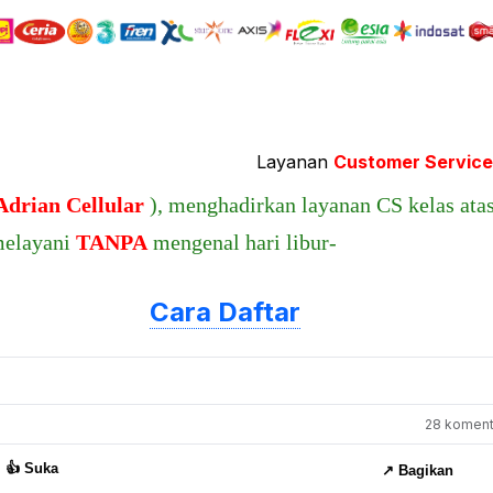
Layanan
Customer Service (CS
Adrian Cellular
), menghadirkan layanan CS kelas ata
melayani
TANPA
mengenal hari libur-
Cara Daftar
28 komenta
👍 Suka
↗️ Bagikan