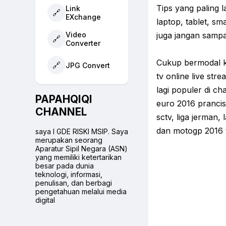
Tips yang paling 
Link
🔗
EXchange
laptop, tablet, sm
Video
juga jangan sampa
🔗
Converter
Cukup bermodal ko
🔗
JPG Convert
tv online live str
lagi populer di ch
PAPAHQIQI
euro 2016 prancis 
CHANNEL
sctv, liga jerman, 
dan motogp 2016 
saya I GDE RISKI MSIP. Saya
merupakan seorang
Aparatur Sipil Negara (ASN)
yang memiliki ketertarikan
besar pada dunia
teknologi, informasi,
penulisan, dan berbagi
pengetahuan melalui media
digital