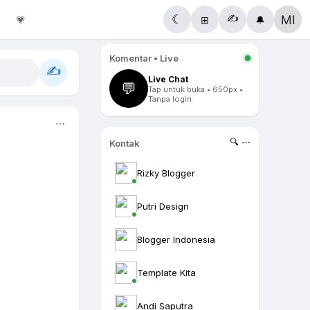
✍️
☾
💗
⊞
🔔
Komentar • Live
✍️
Live Chat
💬
Tap untuk buka • 650px •
Tanpa login
⋯
🔍 ⋯
Kontak
Rizky Blogger
Putri Design
Blogger Indonesia
Template Kita
Andi Saputra