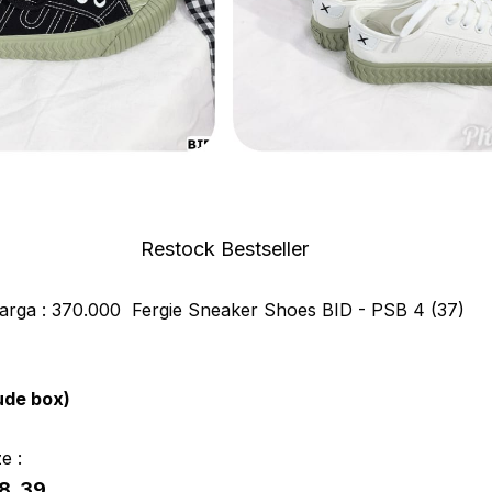
Restock Bestseller
arga : 370.000 Fergie Sneaker Shoes BID - PSB 4 (37)
ude box)
e :
8 39