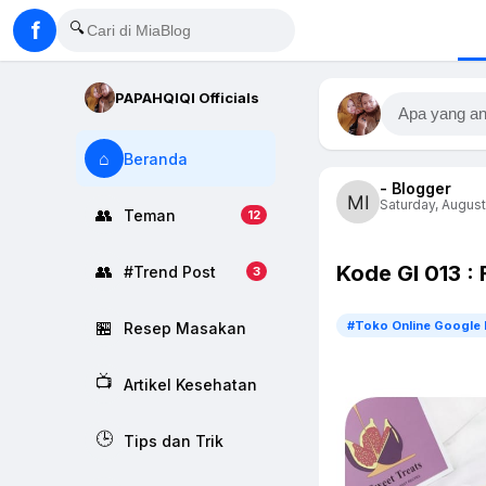
f
🔍
PAPAHQIQI Officials
Apa yang an
⌂
Beranda
- Blogger
Saturday, August
👥
Teman
12
Kode GI 013 :
👥
#Trend Post
3
🏪
#Toko Online Google 
Resep Masakan
📺
Artikel Kesehatan
🕒
Tips dan Trik