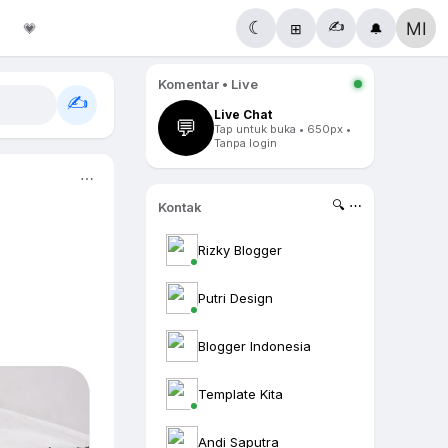
✍️
☾
💗
⊞
🔔
Komentar • Live
✍️
Live Chat
💬
Tap untuk buka • 650px •
Tanpa login
⋯
🔍 ⋯
Kontak
Rizky Blogger
Putri Design
Blogger Indonesia
Template Kita
Andi Saputra