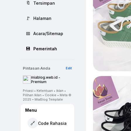
🔖
Tersimpan
🚩
Halaman
📅
Acara/Sitemap
💾
Pemerintah
Pintasan Anda
Edit
miablog.web.id -
Premium
Privasi • Ketentuan • Iklan •
Pilihan Iklan • Cookie • Meta ©
2025 • MiaBlog Template
Menu
🔗
Code Rahasia