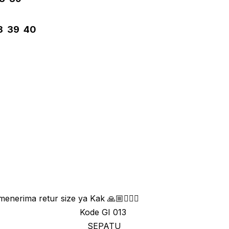
8 39 40
menerima retur size ya Kak 🙏🏼🙇🏼‍♀
Kode GI 013
SEPATU