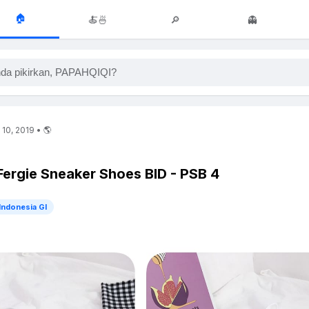
🏠
🍝🍜
🔎
👻
da pikirkan, PAPAHQIQI?
 10, 2019 • 🌎
 Fergie Sneaker Shoes BID - PSB 4
Indonesia GI