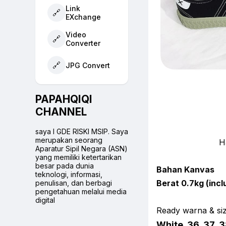
Link
🔗
EXchange
Video
🔗
Converter
🔗
JPG Convert
PAPAHQIQI
CHANNEL
saya I GDE RISKI MSIP. Saya
merupakan seorang
H
Aparatur Sipil Negara (ASN)
yang memiliki ketertarikan
besar pada dunia
Bahan Kanvas
teknologi, informasi,
Berat 0.7kg (incl
penulisan, dan berbagi
pengetahuan melalui media
digital
Ready warna & siz
White 36 37 3