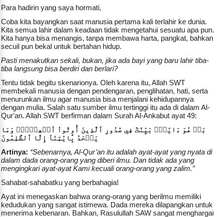
Para hadirin yang saya hormati,
Coba kita bayangkan saat manusia pertama kali terlahir ke dunia.
Kita semua lahir dalam keadaan tidak mengetahui sesuatu apa pun.
Kita hanya bisa menangis, tanpa membawa harta, pangkat, bahkan
secuil pun bekal untuk bertahan hidup.
Pasti menakutkan sekali, bukan, jika ada bayi yang baru lahir tiba-
tiba langsung bisa berdiri dan berlari?
Tentu tidak begitu skenarionya. Oleh karena itu, Allah SWT
membekali manusia dengan pendengaran, penglihatan, hati, serta
menurunkan ilmu agar manusia bisa menjalani kehidupannya
dengan mulia. Salah satu sumber ilmu tertinggi itu ada di dalam Al-
Qur'an. Allah SWT berfirman dalam Surah Al-Ankabut ayat 49:
بَلۡ هُوَ ءَايَٰتُۢ بَيِّنَٰتٞ فِي صُدُورِ ٱلَّذِينَ أُوتُواْ ٱلۡعِلۡمَۚ وَمَا
يَجۡحَدُ بِ‍َٔايَٰتِنَآ إِلَّا ٱلظَّٰلِمُونَ
Artinya:
“Sebenarnya, Al-Qur’an itu adalah ayat-ayat yang nyata di
dalam dada orang-orang yang diberi ilmu. Dan tidak ada yang
mengingkari ayat-ayat Kami kecuali orang-orang yang zalim.”
Sahabat-sahabatku yang berbahagia!
Ayat ini menegaskan bahwa orang-orang yang berilmu memiliki
kedudukan yang sangat istimewa. Dada mereka dilapangkan untuk
menerima kebenaran. Bahkan, Rasulullah SAW sangat menghargai