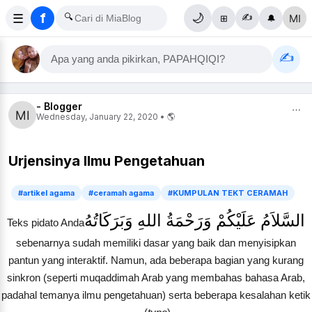
f
☰
🔍
🌙
✍️
⊞
🔔
✍️
Apa yang anda pikirkan, PAPAHQIQI?
- Blogger
⋯
Wednesday, January 22, 2020 • 🌎
Urjensinya Ilmu Pengetahuan
#artikel agama
#ceramah agama
#KUMPULAN TEKT CERAMAH
السَّلاَمُ عَلَيْكُمْ وَرَحْمَةُ اللهِ وَبَرَكَاتُهُ
Teks pidato Anda
sebenarnya sudah memiliki dasar yang baik dan menyisipkan
pantun yang interaktif. Namun, ada beberapa bagian yang kurang
sinkron (seperti muqaddimah Arab yang membahas bahasa Arab,
padahal temanya ilmu pengetahuan) serta beberapa kesalahan ketik