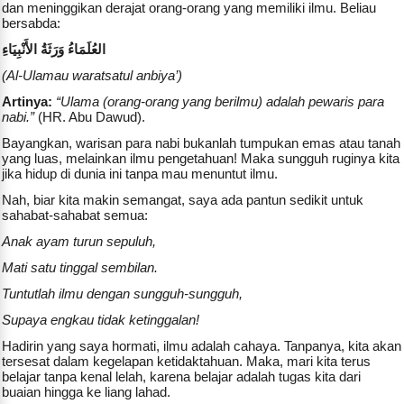
dan meninggikan derajat orang-orang yang memiliki ilmu. Beliau
bersabda:
العُلَمَاءُ وَرَثَةُ الأَنْبِيَاءِ
(Al-Ulamau waratsatul anbiya’)
Artinya:
“Ulama (orang-orang yang berilmu) adalah pewaris para
nabi.”
(HR. Abu Dawud).
Bayangkan, warisan para nabi bukanlah tumpukan emas atau tanah
yang luas, melainkan ilmu pengetahuan! Maka sungguh ruginya kita
jika hidup di dunia ini tanpa mau menuntut ilmu.
Nah, biar kita makin semangat, saya ada pantun sedikit untuk
sahabat-sahabat semua:
Anak ayam turun sepuluh,
Mati satu tinggal sembilan.
Tuntutlah ilmu dengan sungguh-sungguh,
Supaya engkau tidak ketinggalan!
Hadirin yang saya hormati, ilmu adalah cahaya. Tanpanya, kita akan
tersesat dalam kegelapan ketidaktahuan. Maka, mari kita terus
belajar tanpa kenal lelah, karena belajar adalah tugas kita dari
buaian hingga ke liang lahad.