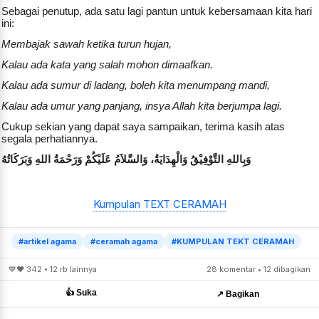
Sebagai penutup, ada satu lagi pantun untuk kebersamaan kita hari
ini:
Membajak sawah ketika turun hujan,
Kalau ada kata yang salah mohon dimaafkan.
Kalau ada sumur di ladang, boleh kita menumpang mandi,
Kalau ada umur yang panjang, insya Allah kita berjumpa lagi.
Cukup sekian yang dapat saya sampaikan, terima kasih atas
segala perhatiannya.
وَبِاللهِ التَّوْفِيْقُ وَالْهِدَايَةُ، وَالسَّلاَمُ عَلَيْكُمْ وَرَحْمَةُ اللهِ وَبَرَكَاتُهُ
Kumpulan TEXT CERAMAH
#artikel agama
#ceramah agama
#KUMPULAN TEKT CERAMAH
💙❤️ 342 • 12 rb lainnya
28 komentar • 12 dibagikan
👍 Suka
↗️ Bagikan