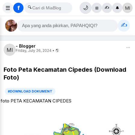
f
☰
🔍
🌙
✍️
⊞
🔔
✍️
Apa yang anda pikirkan, PAPAHQIQI?
- Blogger
⋯
Friday, July 26, 2024 • 🌎
Foto Peta Kecamatan Cipedes (Download
Foto)
#DOWNLOAD DOKUMENT
foto PETA KECAMATAN CIPEDES