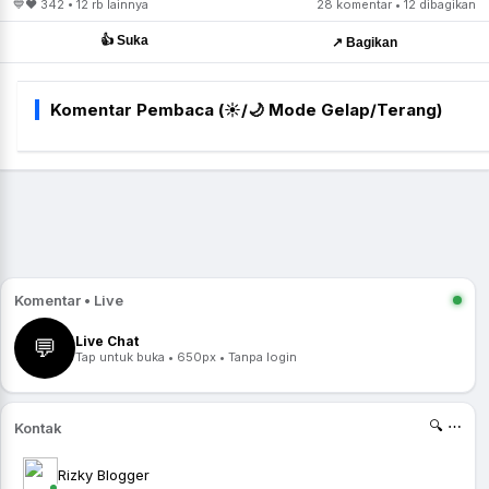
💙❤️ 342 • 12 rb lainnya
28 komentar • 12 dibagikan
👍 Suka
↗️ Bagikan
Komentar Pembaca (☀️/🌙 Mode Gelap/Terang)
Komentar • Live
Live Chat
💬
Tap untuk buka • 650px • Tanpa login
🔍 ⋯
Kontak
Rizky Blogger