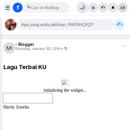
f
☰
🔍
🌙
✍️
⊞
🔔
✍️
Apa yang anda pikirkan, PAPAHQIQI?
- Blogger
⋯
Saturday, January 30, 2016 • 🌎
Lagu Terbai KU