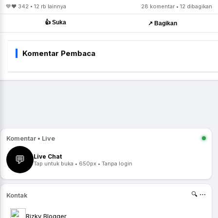
💙❤️ 342 • 12 rb lainnya
28 komentar • 12 dibagikan
👍 Suka
↗️ Bagikan
Komentar Pembaca
Komentar • Live
Live Chat
💬
Tap untuk buka • 650px • Tanpa login
🔍 ⋯
Kontak
Rizky Blogger