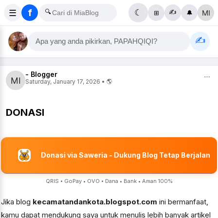
f
☰
🔍
☾
✍️
⊞
🔔
✍️
Apa yang anda pikirkan, PAPAHQIQI?
- Blogger
⋯
Saturday, January 17, 2026 • 🌎
DONASI
Donasi via Saweria - Dukung Blog Tetap Berjalan
QRIS • GoPay • OVO • Dana • Bank • Aman 100%
Jika blog
kecamatandankota.blogspot.com
ini bermanfaat,
kamu dapat mendukung saya untuk menulis lebih banyak artikel