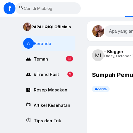
f
🔍
PAPAHQIQI Officials
Apa yang an
⌂
Beranda
- Blogger
Friday, October 0
👥
Teman
12
Sumpah Pemuda
👥
#Trend Post
3
🏪
#cerita
Resep Masakan
📺
Artikel Kesehatan
🕒
Tips dan Trik