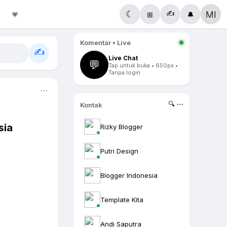
✍️
☾
💗
⊞
🔔
Komentar • Live
✍️
Live Chat
💬
Tap untuk buka • 650px •
Tanpa login
⋯
🔍 ⋯
Kontak
sia
Rizky Blogger
Putri Design
Blogger Indonesia
Template Kita
Andi Saputra