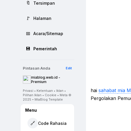
🔖
Tersimpan
🚩
Halaman
📅
Acara/Sitemap
💾
Pemerintah
Pintasan Anda
Edit
miablog.web.id -
Premium
hai
sahabat
mia M
Privasi • Ketentuan • Iklan •
Pilihan Iklan • Cookie • Meta ©
Pergolakan Pemud
2025 • MiaBlog Template
Menu
🔗
Code Rahasia