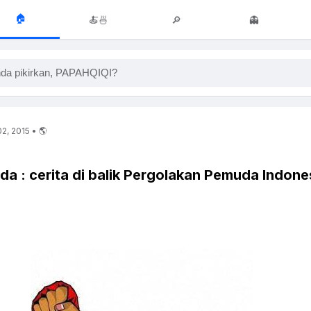
🏠
🍝🍜
🔎
👻
da pikirkan, PAPAHQIQI?
2, 2015 • 🌎
 : cerita di balik Pergolakan Pemuda Indone