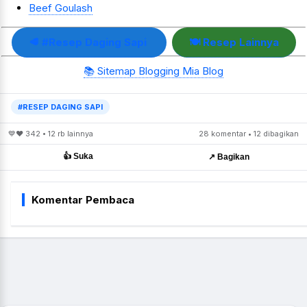
Beef Goulash
🥩 #Resep Daging Sapi
🍽️ Resep Lainnya
📚 Sitemap Blogging Mia Blog
#RESEP DAGING SAPI
💙❤️ 342 • 12 rb lainnya
28 komentar • 12 dibagikan
👍 Suka
↗️ Bagikan
Komentar Pembaca