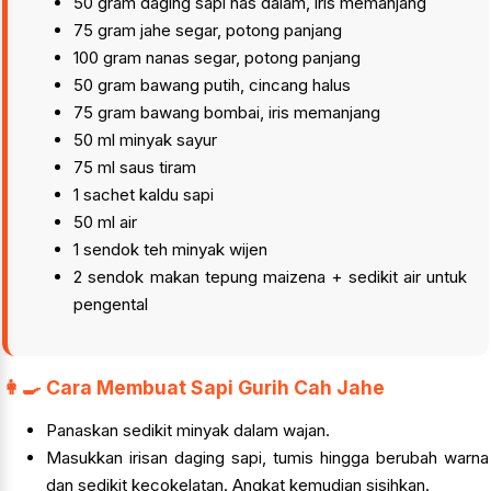
50 gram daging sapi has dalam, iris memanjang
75 gram jahe segar, potong panjang
100 gram nanas segar, potong panjang
50 gram bawang putih, cincang halus
75 gram bawang bombai, iris memanjang
50 ml minyak sayur
75 ml saus tiram
1 sachet kaldu sapi
50 ml air
1 sendok teh minyak wijen
2 sendok makan tepung maizena + sedikit air untuk
pengental
👩‍🍳 Cara Membuat Sapi Gurih Cah Jahe
Panaskan sedikit minyak dalam wajan.
Masukkan irisan daging sapi, tumis hingga berubah warna
dan sedikit kecokelatan. Angkat kemudian sisihkan.