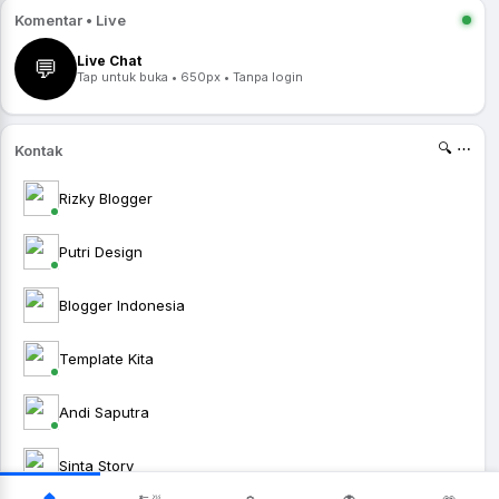
Komentar • Live
Live Chat
💬
Tap untuk buka • 650px • Tanpa login
🔍 ⋯
Kontak
Rizky Blogger
Putri Design
Blogger Indonesia
Template Kita
Andi Saputra
Sinta Story