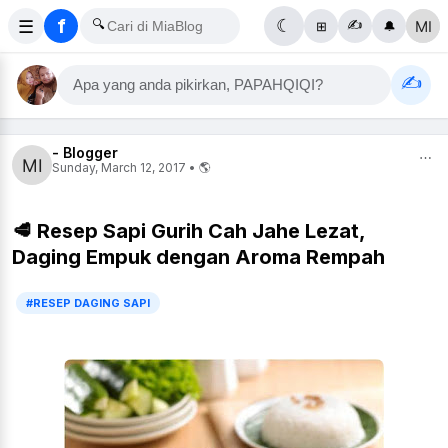
f
☰
🔍
☾
✍️
⊞
🔔
✍️
Apa yang anda pikirkan, PAPAHQIQI?
- Blogger
⋯
Sunday, March 12, 2017 • 🌎
🥩 Resep Sapi Gurih Cah Jahe Lezat,
Daging Empuk dengan Aroma Rempah
#RESEP DAGING SAPI