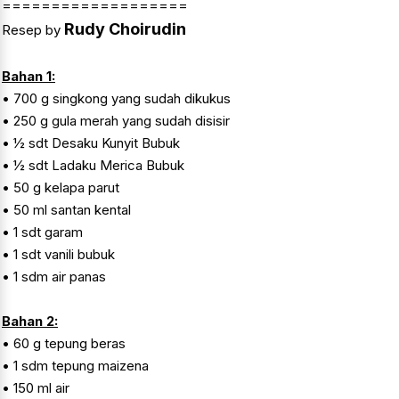
===================
Rudy Choirudin
Resep by
Bahan 1:
• 700 g singkong yang sudah dikukus
• 250 g gula merah yang sudah disisir
• ½ sdt Desaku Kunyit Bubuk
• ½ sdt Ladaku Merica Bubuk
• 50 g kelapa parut
• 50 ml santan kental
• 1 sdt garam
• 1 sdt vanili bubuk
• 1 sdm air panas
Bahan 2:
• 60 g tepung beras
• 1 sdm tepung maizena
• 150 ml air