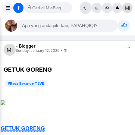
f
☰
🔍
☾
✍️
⊞
🔔
✍️
Apa yang anda pikirkan, PAPAHQIQI?
- Blogger
⋯
Sunday, January 12, 2020 • 🌎
GETUK GORENG
#Rasa Sayange TEVE
GETUK GORENG