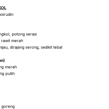
KOL
oirudin
ngkol, potong serasi
 rawit merah
jau, dirajang serong, sedikit tebal
an)
ng merah
ng putih
 goreng