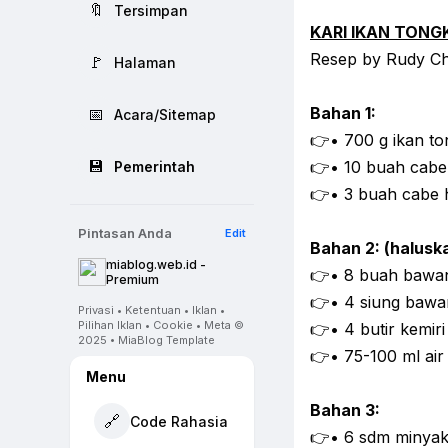
🔖
Tersimpan
KARI IKAN TONG
Resep by Rudy Ch
🚩
Halaman
Bahan 1:
📅
Acara/Sitemap
👉• 700 g ikan to
💾
👉• 10 buah cabe
Pemerintah
👉• 3 buah cabe hi
Pintasan Anda
Edit
Bahan 2: (halusk
miablog.web.id -
👉• 8 buah bawa
Premium
👉• 4 siung bawa
Privasi • Ketentuan • Iklan •
Pilihan Iklan • Cookie • Meta ©
👉• 4 butir kemiri
2025 • MiaBlog Template
👉• 75-100 ml air
Menu
Bahan 3:
🔗
Code Rahasia
👉• 6 sdm minyak