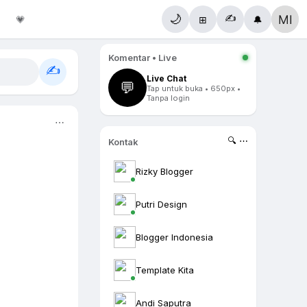
✍️
🌙
💗
⊞
🔔
Komentar • Live
✍️
Live Chat
💬
Tap untuk buka • 650px •
Tanpa login
⋯
🔍 ⋯
Kontak
Rizky Blogger
Putri Design
Blogger Indonesia
Template Kita
Andi Saputra