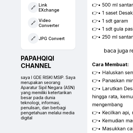
👉• 500 ml santa
Link
🔗
EXchange
👉• 1 saset Desa
Video
👉• 1 sdt garam
🔗
Converter
👉• 1 sdt gula pas
👉• 250 ml santan
🔗
JPG Convert
baca juga 
PAPAHQIQI
Cara Membuat:
CHANNEL
👉• Haluskan sem
saya I GDE RISKI MSIP. Saya
👉• Panaskan min
merupakan seorang
Aparatur Sipil Negara (ASN)
👉• Larutkan Des
yang memiliki ketertarikan
hingga rata, kemu
besar pada dunia
teknologi, informasi,
mengembang
penulisan, dan berbagi
👉• Kecilkan api
pengetahuan melalui media
digital
👉• Kemudian mas
👉• Masukkan cab