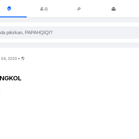
🏠
🍝🍜
🔎
👻
da pikirkan, PAPAHQIQI?
 04, 2020 • 🌎
ONGKOL