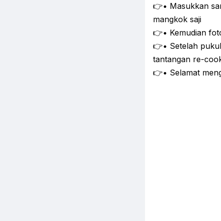
👉• Masukkan sant
mangkok saji
👉• Kemudian fot
👉• Setelah pukul
tantangan re-coo
👉• Selamat meng