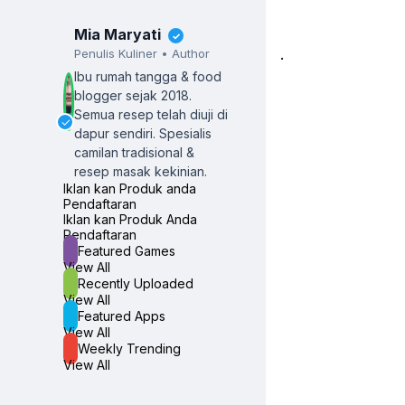
Mia Maryati
✓
.
Penulis Kuliner • Author
Ibu rumah tangga & food
blogger sejak 2018.
Semua resep telah diuji di
✓
dapur sendiri.
Spesialis
camilan tradisional &
resep masak kekinian.
Iklan kan Produk anda
Pendaftaran
Iklan kan Produk Anda
Pendaftaran
Featured Games
View All
Recently Uploaded
View All
Featured Apps
View All
Weekly Trending
View All