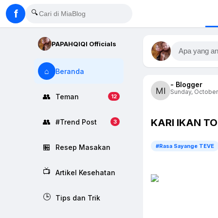
f
🔍
PAPAHQIQI Officials
Apa yang an
⌂
Beranda
- Blogger
Sunday, October
👥
Teman
12
KARI IKAN T
👥
#Trend Post
3
🏪
#Rasa Sayange TEVE
Resep Masakan
📺
Artikel Kesehatan
🕒
Tips dan Trik