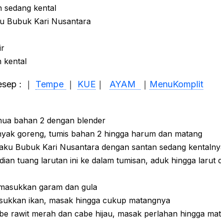
n sedang kental
ku Bubuk Kari Nusantara
ir
 kental
resep : ｜
Tempe
｜
KUE
｜
AYAM
｜
MenuKomplit
ua bahan 2 dengan blender
yak goreng, tumis bahan 2 hingga harum dan matang
aku Bubuk Kari Nusantara dengan santan sedang kentalny
dian tuang larutan ini ke dalam tumisan, aduk hingga larut 
, masukkan garam dan gula
ukkan ikan, masak hingga cukup matangnya
e rawit merah dan cabe hijau, masak perlahan hingga ma