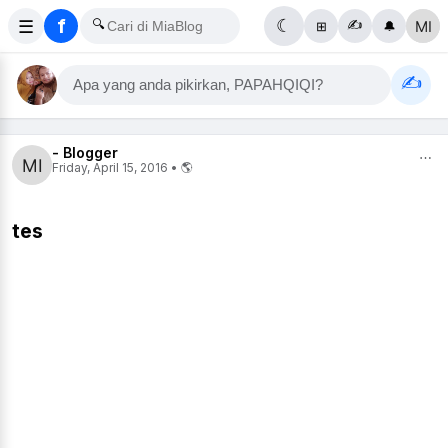
f
☰
🔍
☾
✍️
⊞
🔔
✍️
Apa yang anda pikirkan, PAPAHQIQI?
- Blogger
⋯
Friday, April 15, 2016 • 🌎
tes