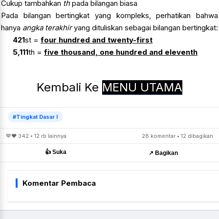
Cukup tambahkan
th
pada bilangan biasa
Pada bilangan bertingkat yang kompleks, perhatikan bahwa
hanya
angka terakhir
yang dituliskan sebagai bilangan bertingkat:
421
st =
four hundred and twenty-first
5,111
th =
five thousand, one hundred and eleventh
Kembali Ke
MENU UTAMA
#Tingkat Dasar I
💙❤️ 342 • 12 rb lainnya
28 komentar • 12 dibagikan
👍 Suka
↗️ Bagikan
Komentar Pembaca