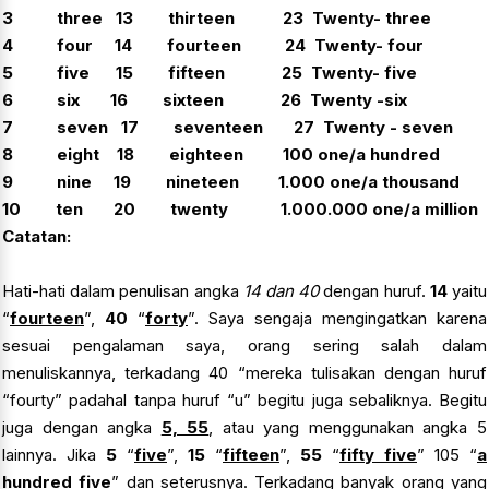
3 three 13 thirteen 23 Twenty- three
4 four 14 fourteen 24 Twenty- four
5 five 15 fifteen 25 Twenty- five
6 six 16 sixteen 26 Twenty -six
7 seven 17 seventeen 27 Twenty - seven
8 eight 18 eighteen 100 one/a hundred
9 nine 19 nineteen 1.000 one/a thousand
10 ten 20 twenty 1.000.000 one/a million
Catatan:
Hati-hati dalam penulisan angka
14 dan 40
dengan huruf.
14
yaitu
“
fourteen
”,
40
“
forty
”. Saya sengaja mengingatkan karena
sesuai pengalaman saya, orang sering salah dalam
menuliskannya, terkadang 40 “mereka tulisakan dengan huruf
“fourty” padahal tanpa huruf “u” begitu juga sebaliknya. Begitu
juga dengan angka
5, 55
, atau yang menggunakan angka 5
lainnya. Jika
5
“
five
”,
15
“
fifteen
”,
55
“
fifty five
” 105 “
a
hundred five
” dan seterusnya. Terkadang banyak orang yang