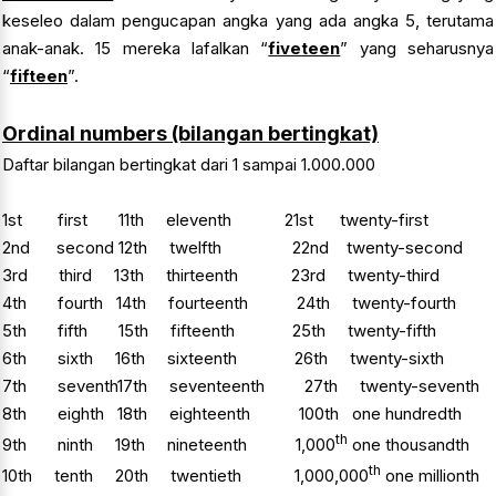
keseleo dalam pengucapan angka yang ada angka 5, terutama
anak-anak. 15 mereka lafalkan “
fiveteen
” yang seharusnya
“
fifteen
”.
Ordinal numbers (bilangan bertingkat)
Daftar bilangan bertingkat dari 1 sampai 1.000.000
1st first 11th eleventh 21st twenty-first
2nd second 12th twelfth 22nd twenty-second
3rd third 13th thirteenth 23rd twenty-third
4th fourth 14th fourteenth 24th twenty-fourth
5th fifth 15th fifteenth 25th twenty-fifth
6th sixth 16th sixteenth 26th twenty-sixth
7th seventh17th seventeenth 27th twenty-seventh
8th eighth 18th eighteenth 100th one hundredth
th
9th ninth 19th nineteenth 1,000
one thousandth
th
10th tenth 20th twentieth 1,000,000
one millionth