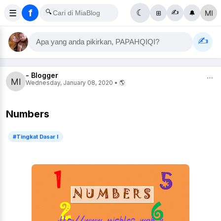
f
☰
🔍
☾
✍️
⊞
🔔
✍️
Apa yang anda pikirkan, PAPAHQIQI?
- Blogger
⋯
Wednesday, January 08, 2020 • 🌎
Numbers
#Tingkat Dasar I