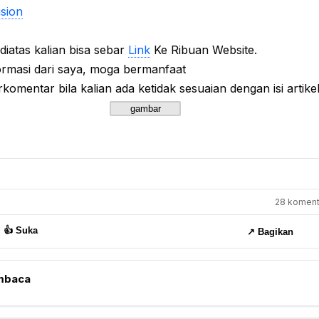
sion
diatas kalian bisa sebar
Link
Ke Ribuan Website.
formasi dari saya, moga bermanfaat
rkomentar bila kalian ada ketidak sesuaian dengan isi artike
28 komenta
👍 Suka
↗️ Bagikan
mbaca