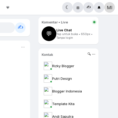
✍️
☾
💗
⊞
🔔
Komentar • Live
✍️
Live Chat
💬
Tap untuk buka • 650px •
Tanpa login
⋯
🔍 ⋯
Kontak
Rizky Blogger
Putri Design
Blogger Indonesia
Template Kita
Andi Saputra