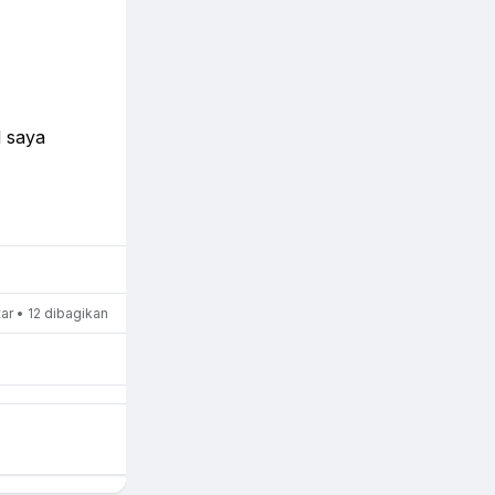
l saya
r • 12 dibagikan