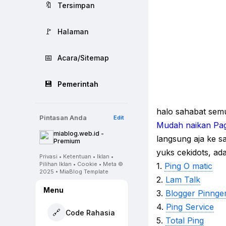
🔖
Tersimpan
🚩
Halaman
📅
Acara/Sitemap
💾
Pemerintah
halo sahabat semu
Pintasan Anda
Edit
Mudah naikan Pag
miablog.web.id -
langsung aja ke s
Premium
yuks cekidots, ada
Privasi • Ketentuan • Iklan •
Pilihan Iklan • Cookie • Meta ©
1.
Ping O matic
2025 • MiaBlog Template
2.
Lam Talk
Menu
3.
Blogger Pinnge
4.
Ping Service
🔗
Code Rahasia
5.
Total Ping