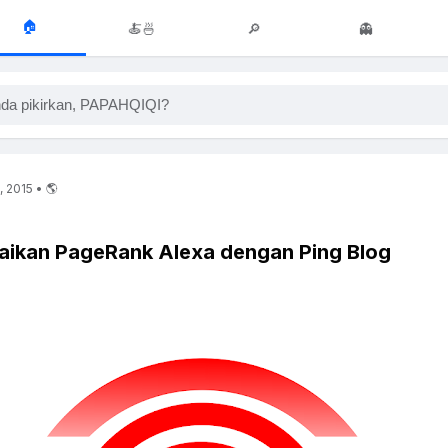
🏠
🍝🍜
🔎
👻
da pikirkan, PAPAHQIQI?
, 2015 • 🌎
aikan PageRank Alexa dengan Ping Blog