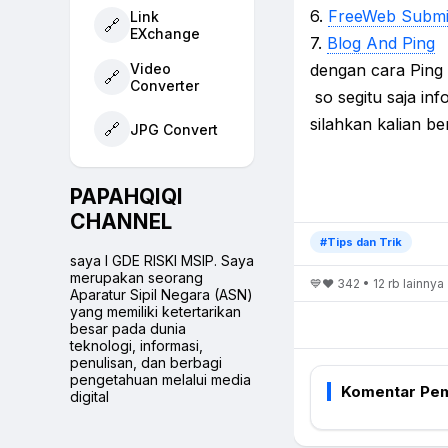
6.
FreeWeb Submi
Link
🔗
EXchange
7.
Blog And Ping
Video
dengan cara Ping 
🔗
Converter
so segitu saja in
silahkan kalian be
🔗
JPG Convert
PAPAHQIQI
CHANNEL
#Tips dan Trik
saya I GDE RISKI MSIP. Saya
merupakan seorang
💙❤️ 342 • 12 rb lainnya
Aparatur Sipil Negara (ASN)
yang memiliki ketertarikan
besar pada dunia
teknologi, informasi,
penulisan, dan berbagi
pengetahuan melalui media
Komentar Pe
digital