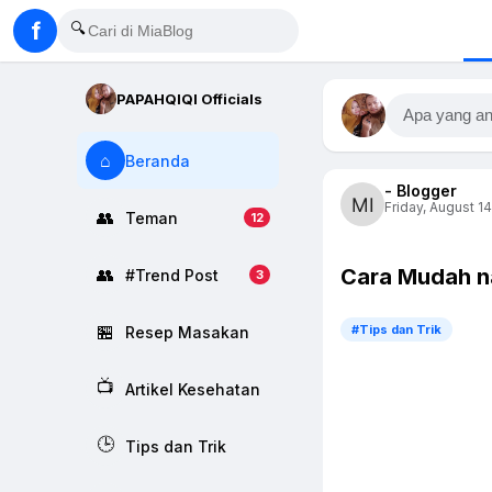
f
🔍
PAPAHQIQI Officials
Apa yang an
⌂
Beranda
- Blogger
Friday, August 14
👥
Teman
12
Cara Mudah n
👥
#Trend Post
3
🏪
#Tips dan Trik
Resep Masakan
📺
Artikel Kesehatan
🕒
Tips dan Trik